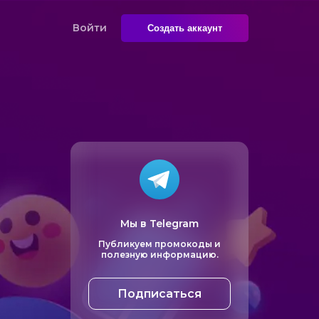
Войти
Создать аккаунт
Мы в Telegram
Публикуем промокоды и
полезную информацию.
Подписаться