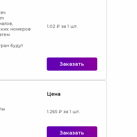
яч

m

алов, 
1.02 ₽ за 1 шт.
ких номеров

атем 
ран будут 
Заказать
Цена
ы

1.265 ₽ за 1 шт.
Заказать