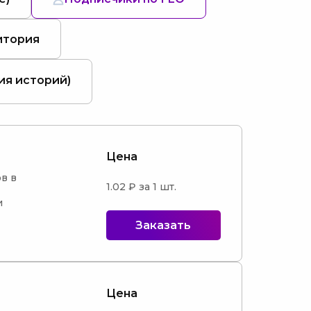
итория
ия историй)
Цена
 в 
1.02 ₽ за 1 шт.


Заказать
Цена