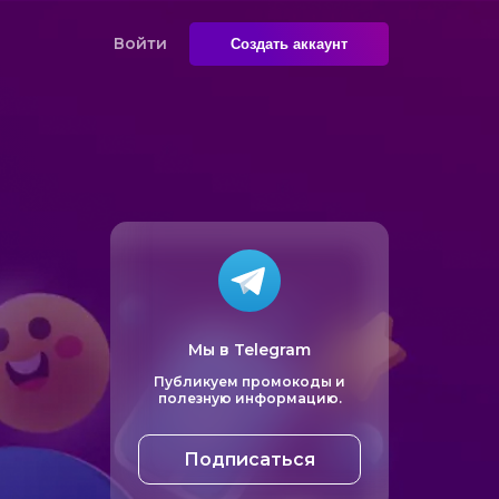
Войти
Создать аккаунт
Мы в Telegram
Публикуем промокоды и
полезную информацию.
Подписаться