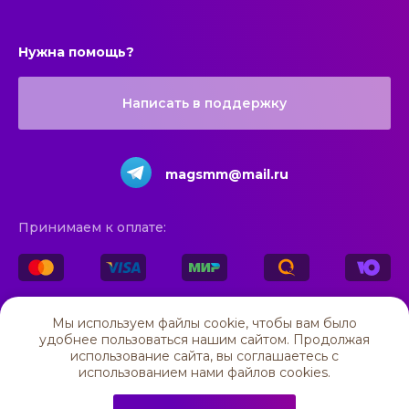
Нужна помощь?
Написать в поддержку
magsmm@mail.ru
Принимаем к оплате:
© 2025 All rights reserved
Мы используем файлы cookie, чтобы вам было
удобнее пользоваться нашим сайтом. Продолжая
ИП Мирзагитова Адиля Рамилевна
ОГРН 325169000118496, ИНН 160402189950
использование сайта, вы соглашаетесь c
424000, Республика Марий Эл, г. Йошкар-Ола, ул. Пушкина, 30
использованием нами файлов cookies.