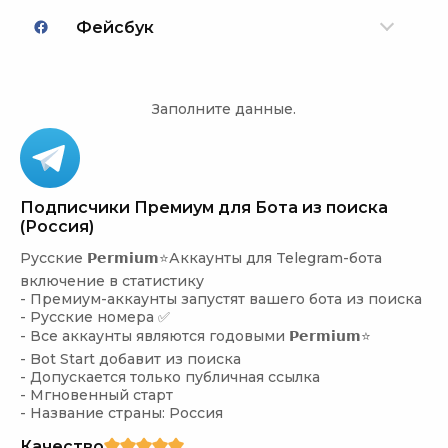
Фейсбук
Заполните данные.
Подписчики Премиум для Бота из поиска
(Россия)
Русские 𝗣𝗲𝗿𝗺𝗶𝘂𝗺⭐️Аккаунты для Telegram-бота 
включение в статистику

- Премиум-аккаунты запустят вашего бота из поиска

- Русские номера ✅

- Все аккаунты являются годовыми 𝗣𝗲𝗿𝗺𝗶𝘂𝗺⭐️

- Bot Start добавит из поиска

- Допускается только публичная ссылка

- Мгновенный старт

- Название страны: Россия
Качество