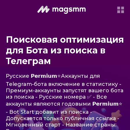
Поисковая оптимизация
для Бота из поиска в
Телеграм
Русские 𝗣𝗲𝗿𝗺𝗶𝘂𝗺⭐️Аккаунты для
Telegram-бота включение в статистику -
Премиум-аккаунты запустят вашего бота
из поиска - Русские номера ✅ - Все
аккаунты являются годовыми 𝗣𝗲𝗿𝗺𝗶𝘂𝗺⭐️
- Bot Start добавит из поиска -
Допускается только публичная ссылка -
Мгновенный старт - Название страны: