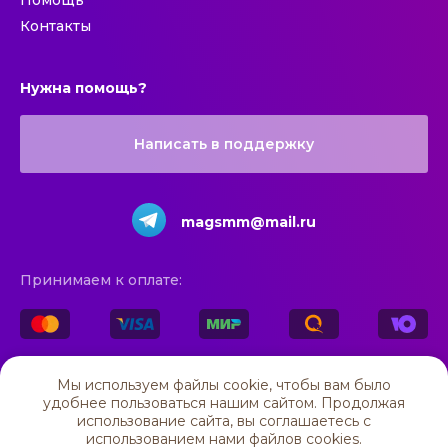
Контакты
Нужна помощь?
Написать в поддержку
magsmm@mail.ru
Принимаем к оплате:
© 2025 All rights reserved
Мы используем файлы cookie, чтобы вам было
удобнее пользоваться нашим сайтом. Продолжая
ИП Мирзагитова Адиля Рамилевна
ОГРН 325169000118496, ИНН 160402189950
использование сайта, вы соглашаетесь c
424000, Республика Марий Эл, г. Йошкар-Ола, ул. Пушкина, 30
использованием нами файлов cookies.