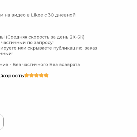
 на видео в Likee с 30 дневной 
нь! (Средняя скорость за день 2К-6К)

 частичный по запросу!

окируете или скрываете публикацию, заказ 
нный!

ие - Без частичного Без возврата 
Скорость