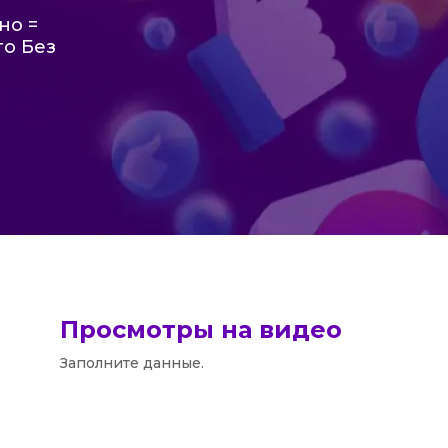
но =
го Без
Просмотры на видео
Заполните данные.