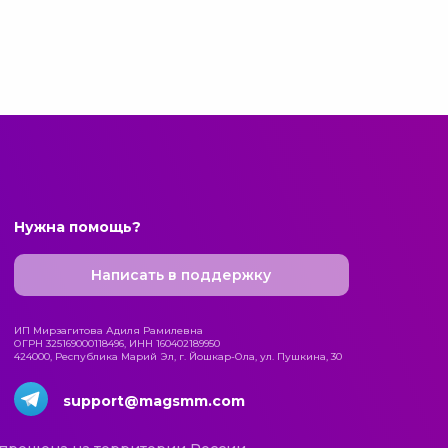
Нужна помощь?
Написать в поддержку
ИП Мирзагитова Адиля Рамилевна
ОГРН 325169000118496, ИНН 160402189950
424000, Республика Марий Эл, г. Йошкар-Ола, ул. Пушкина, 30
support@magsmm.com