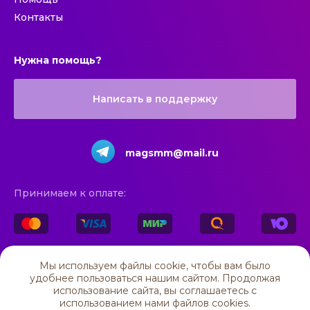
Контакты
Нужна помощь?
Написать в поддержку
magsmm@mail.ru
Принимаем к оплате:
© 2025 All rights reserved
Мы используем файлы cookie, чтобы вам было
удобнее пользоваться нашим сайтом. Продолжая
ИП Мирзагитова Адиля Рамилевна
ОГРН 325169000118496, ИНН 160402189950
использование сайта, вы соглашаетесь c
424000, Республика Марий Эл, г. Йошкар-Ола, ул. Пушкина, 30
использованием нами файлов cookies.